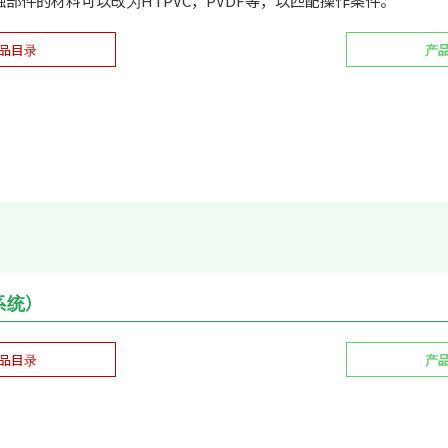
触部件的材料可以改为HTPVC，PVDF等，以匹配操作条件。
品目录
产
（系统）
品目录
产