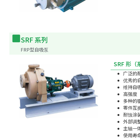
SRF 系列
FRP型自吸泵
SRF 形
广泛的
优秀的
维持自
高强度
多种的
零件互
耐蚀涂
外部调
主轴一
使用寿