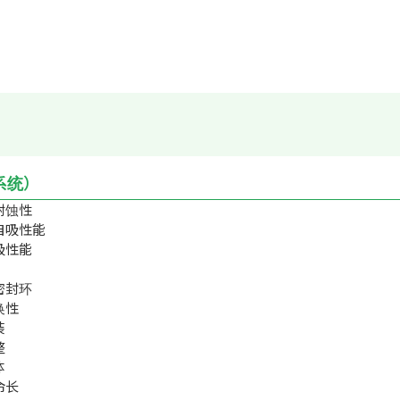
（系统）
耐蚀性
自吸性能
吸性能
密封环
换性
装
整
体
命长