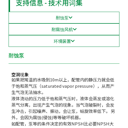
支持信息 - 技术用词集
耐蚀泵
耐腐蚀风机
环境装置
耐蚀泵
空洞现象
如果把常温的水吸到10m以上，配管内的静压力就会低
于饱和蒸气压（saturated vapor pressure），从而产
生气泡无法抽水。
液体流动的压力低于饱和蒸气压时，液体会蒸发或溶化
蒸气分离，出现产生气泡的现象。当气泡破裂时，会发
生冲击，引起噪声、振动，会让泵，蜗旋效率低下。 另
外，会因为腐蚀(侵蚀)等等破坏机器。
如配管，泵等的条件决定的有效NPSH比必要NPSH大