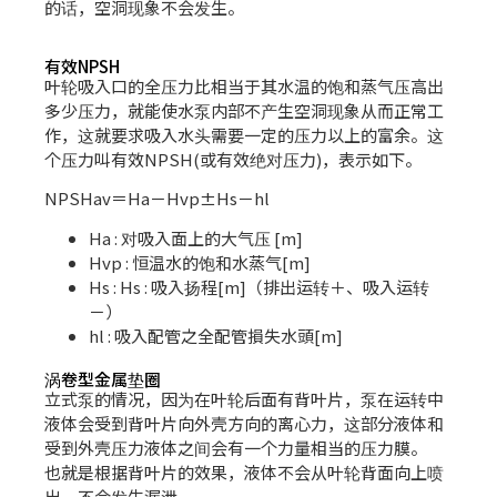
的话，空洞现象不会发生。
有效NPSH
叶轮吸入口的全压力比相当于其水温的饱和蒸气压高出
多少压力，就能使水泵内部不产生空洞现象从而正常工
作，这就要求吸入水头需要一定的压力以上的富余。这
个压力叫有效NPSH(或有效绝对压力)，表示如下。
NPSHav＝Ha－Hvp±Hs－hl
Ha : 对吸入面上的大气压 [m]
Hvp : 恒温水的饱和水蒸气[m]
Hs : Hs : 吸入扬程[m]（排出运转＋、吸入运转
－）
hl : 吸入配管之全配管損失水頭[m]
涡卷型金属垫圈
立式泵的情况，因为在叶轮后面有背叶片，泵在运转中
液体会受到背叶片向外壳方向的离心力，这部分液体和
受到外壳压力液体之间会有一个力量相当的压力膜。
也就是根据背叶片的效果，液体不会从叶轮背面向上喷
出，不会发生漏泄。