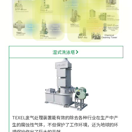
HES
STP-M
TRS-F
VSC
AC
BB
TTS
TMC
SAF-Z
SAF-A
洗浄塔
湿式洗涤塔
TEXEL废气处理装置能有效的除去各种行业在生产中产
生的腐蚀性气体，不但保护了工作环境，还为地球的环
境保护作出了巨大的贡献。