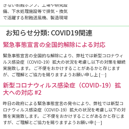
きない耐蝕ポンプ、工場や研究設
備、下水処理施設等で排気・換気
で活躍する耐蝕送風機、製造現場
や化学プラントから発生するガス
を確実にとらえ、除去する高性能
お知らせ分類:
COVID19関連
の湿式スクラバー。それらの研究
開発・製造、メンテナンスの4つ
緊急事態宣言の全国的解除による対応
が、自社ブランド「テクセル」の
緊急事態宣言の全国的な解除により、弊社では新型コロナウィ
製品と事業となっています。
ルス感染症（COVID-19）拡大の状況を考慮し以下の対策を継続
実施致します。 ご不便をおかけすることがあるかと存じます
が、ご理解とご協力を賜りますようお願い申し上 […]
新型コロナウィルス感染症（COVID-19）拡
大への対応 #2
昨日の政府による緊急事態宣言の発令により、弊社では新型コ
ロナウィルス感染症（COVID-19）拡大の状況を考慮し以下の対
策を実施致します。 ご不便をおかけすることがあるかと存じま
すが、ご理解とご協力を賜りますようお願い申 […]